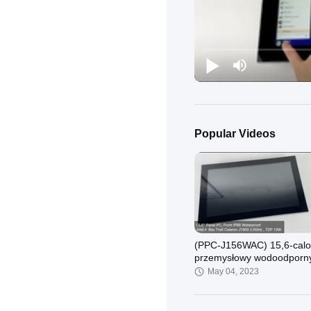
Popular Videos
(PPC-J156WAC) 15,6-cal
przemysłowy wodoodporn
ekran dotykowy J1900 z
May 04, 2023
wbudowanym panelem
przednim komputera PC I