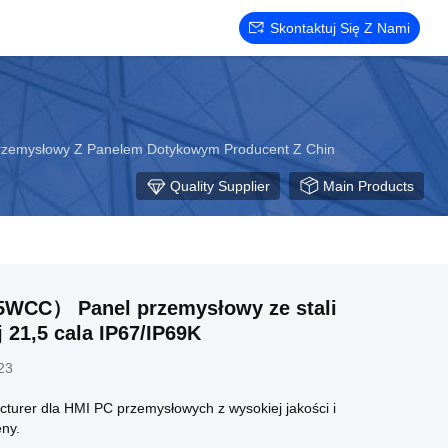
Skontaktuj Się Z Nami
rzemysłowy Z Panelem Dotykowym Producent Z Chin
Quality Supplier
Main Products
WCC） Panel przemysłowy ze stali
 21,5 cala IP67/IP69K
23
turer dla HMI PC przemysłowych z wysokiej jakości i
eny.