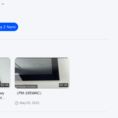
J →
ię Z Nami
00:46
00:46
wy
（PM-185WAC）
l
May 05, 2023