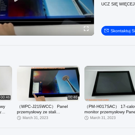
UCZ SIĘ WIĘCE
Skontaktuj S
00:46
00:46
owy
（WPC-J215WCC） Panel
（PM-H017SAC） 17-calo
y
przemysłowy ze stali
monitor przemysłowy Pane
nierdzewnej 21,5 cala
przedni IP66
March 31, 2023
March 31, 2023
IP67/IP69K
P65