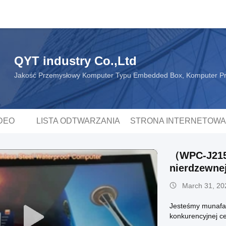
QYT industry Co.,Ltd
Jakość Przemysłowy Komputer Typu Embedded Box, Komputer P
DEO
LISTA ODTWARZANIA
STRONA INTERNETOWA
（WPC-J215
nierdzewnej
March 31, 20
Jesteśmy munafac
konkurencyjnej c