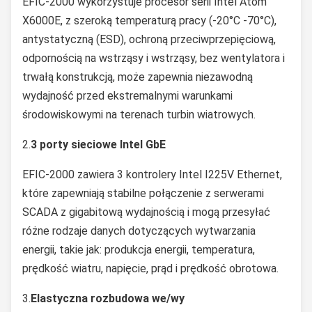
EFIC-2000 wykorzystuje procesor serii Intel Atom
X6000E, z szeroką temperaturą pracy (-20°C -70°C),
antystatyczną (ESD), ochroną przeciwprzepięciową,
odpornością na wstrząsy i wstrząsy, bez wentylatora i
trwałą konstrukcją, może zapewnia niezawodną
wydajność przed ekstremalnymi warunkami
środowiskowymi na terenach turbin wiatrowych.
2.
3 porty sieciowe Intel GbE
EFIC-2000 zawiera 3 kontrolery Intel I225V Ethernet,
które zapewniają stabilne połączenie z serwerami
SCADA z gigabitową wydajnością i mogą przesyłać
różne rodzaje danych dotyczących wytwarzania
energii, takie jak: produkcja energii, temperatura,
prędkość wiatru, napięcie, prąd i prędkość obrotowa.
3.
Elastyczna rozbudowa we/wy