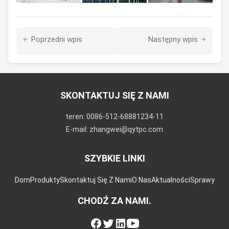
Poprzedni wpis
Następny wpis
SKONTAKTUJ SIĘ Z NAMI
teren: 0086-512-68881234-11
E-mail: zhangwei@qytpc.com
SZYBKIE LINKI
Dom
Produkty
Skontaktuj Się Z Nami
O Nas
Aktualności
Sprawy
CHODŹ ZA NAMI.