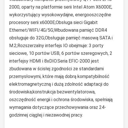
2000, oparty na platformie serii Intel Atom X6000E,
wykorzystujący wysokowydajne, energooszczędne
procesory serii x6000E;Obsługa sieci Gigabit
Ethernet/WIFI/4G/5G;Wbudowana pamięć DDR4
obsługuje do 32G;Obsługuje pamięć masową SATA i
M.2;Rozszerzalny interfejs IO obejmuje: 3 porty
sieciowe, 10 portów USB, 6 portów szeregowych, 2
interfejsy HDMI i 8xDIO.Seria EFIC-2000 jest
zbudowana w ścisłej zgodności ze standardami
przemysłowymi, które mają dobrą kompatybilność
elektromagnetyczną i dużą zdolność adaptacji do
środowiska;konstrukcja bezwentylatorowa,
oszczędność energii i ochrona środowiska, spełniają
wymagania dotyczące przechowywania oraz 24-
godzinnej ciągłej i niezawodnej pracy.