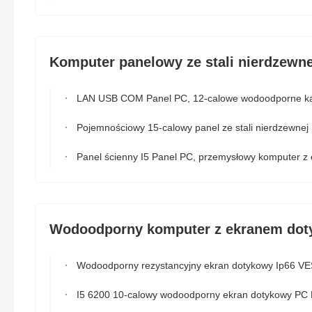
Komputer panelowy ze stali nierdzewne
LAN USB COM Panel PC, 12-calowe wodoodporne kable Komputer z panelem dotykowy
Pojemnościowy 15-calowy panel ze stali nierdzewnej SUS304 PC IP69K Wodoodpor
Panel ścienny I5 Panel PC, przemysłowy komputer z ekranem dotykowym Ip66 SS Pc
Wodoodporny komputer z ekranem do
Wodoodporny rezystancyjny ekran dotykowy Ip66 VESA 600cd / m2 J1900 z TPM 2
I5 6200 10-calowy wodoodporny ekran dotykowy PC LAN Port USB RS232 Opcjonaln