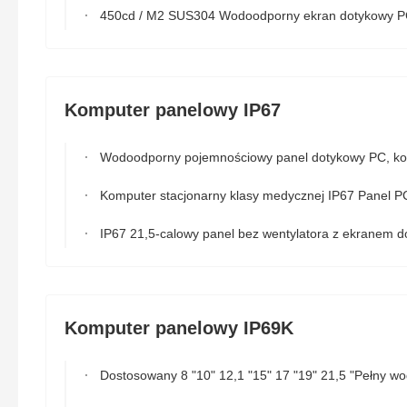
450cd / M2 SUS304 Wodoodporny ekran dotykowy PC 12 cali dla przemysłu mięsne
Komputer panelowy IP67
Wodoodporny pojemnościowy panel dotykowy PC, komputer z panelem medycznym SUS304 o przekątnej 15,6 cala
Komputer stacjonarny klasy medycznej IP67 Panel PC Szeroki ekran dotykowy Zatwierdzenie R
IP67 21,5-calowy panel bez wentylatora z ekranem dotykowym LAN USB RS232 PC
Komputer panelowy IP69K
Dostosowany 8 "10" 12,1 "15" 17 "19" 21,5 "Pełny wodoodporny IP69k All In One Panel 