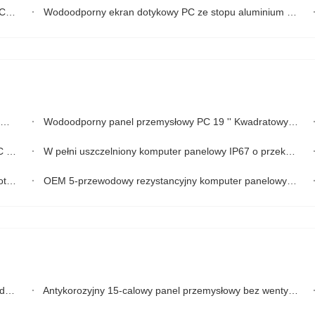
go
Wodoodporny ekran dotykowy PC ze stopu aluminium J1900 IP65 do nawadnianego środowiska
Wodoodporny panel przemysłowy PC 19 '' Kwadratowy ekran 4/3 ze stopem aluminium
oHS
W pełni uszczelniony komputer panelowy IP67 o przekątnej 21,5 cala, wodoodporny rozdzielczość 1920 x 1080
AP
OEM 5-przewodowy rezystancyjny komputer panelowy IP67 Zastosowanie przemysłowe w jednym komputerze
PC
Antykorozyjny 15-calowy panel przemysłowy bez wentylatora, komputer z panelem dotykowym SS304