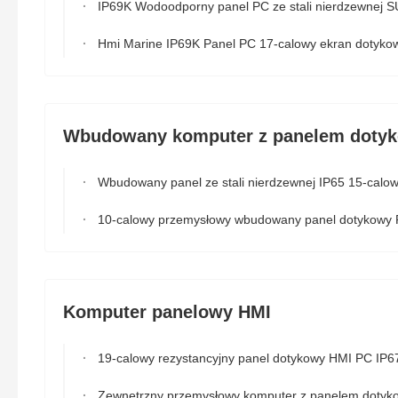
IP69K Wodoodporny panel PC ze stali nierdzewnej SUS304 Monitor komputerowy z ekranem dotykow
Hmi Marine IP69K Panel PC 17-calowy ekran dotykowy ze stali nierdzewnej z Ubu
Wbudowany komputer z panelem doty
Wbudowany panel ze stali nierdzewnej IP65 15-calowy J1900 4G RAM 64GB SSD TPM 2
10-calowy przemysłowy wbudowany panel dotykowy PC bez wentylatora J1900 RS232 RS422 RS4
Komputer panelowy HMI
19-calowy rezystancyjny panel dotykowy HMI PC IP67 IP69k Wodoodporny przemysłowy komputer panelowy
Zewnętrzny przemysłowy komputer z panelem dotykowym, wielodotykowy komputer do montażu panelowego Hm