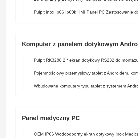
Pulpit Inox Ip66 Ip69k HMI Panel PC Zastosowanie do przetwarzania mię
Komputer z panelem dotykowym Andro
Pulpit RK3288 2 * ekran dotykowy RS232 do montażu na ścianie z systemem Android 10 "rozmi
Pojemnościowy przemysłowy tablet z Androidem, komputer z ekranem dotykowym RK3288 Bluetooth
Wbudowane komputery typu tablet z systemem Android OEM, komputer z ekranem dotykowym RK3288 A
Panel medyczny PC
OEM IP66 Wodoodporny ekran dotykowy Inox Medical Industrial PC z obudową ze stali nierdzew