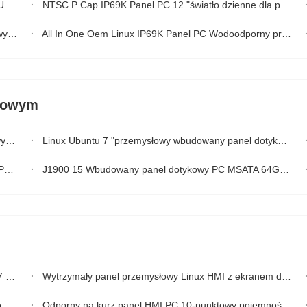
ym
NTSC P Cap IP69K Panel PC 12 "światło dzienne dla przemysłowej chemii spożywczej
ntu
All In One Oem Linux IP69K Panel PC Wodoodporny przemysłowy na zewnątrz
kowym
.0
Linux Ubuntu 7 "przemysłowy wbudowany panel dotykowy PC VESA do kiosku I3-6100U
85
J1900 15 Wbudowany panel dotykowy PC MSATA 64G 120G SSD Do użytku zewnętrznego
 4G
Wytrzymały panel przemysłowy Linux HMI z ekranem dotykowym o przekątnej 15 cali
i
Odporny na kurz panel HMI PC 10-punktowy pojemnościowy dotykowy do zastosowań przemysłowych 4.0