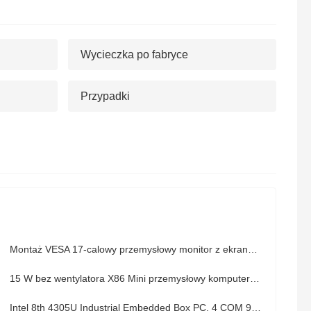
Wycieczka po fabryce
Przypadki
Montaż VESA 17-calowy przemysłowy monitor z ekranem dotykowym 1280 X 1024 10-punktowy PCAP
15 W bez wentylatora X86 Mini przemysłowy komputer wbudowany J1900 2 X LAN 6 X USB 4 X RS232
Intel 8th 4305U Industrial Embedded Box PC, 4 COM 9-36V Intel Industrial PC