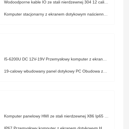
Wodoodporne kable IO ze stali nierdzewnej 304 12 cali IP69K Panel PC
Komputer stacjonarny z ekranem dotykowym naściennym, wodoodporny komputer z ekranem dotykowym Linux RJ45
I5-6200U DC 12V-19V Przemysłowy komputer z ekranem dotykowym do rezystancyjnego dotyku pojazdu
19-calowy wbudowany panel dotykowy PC Obudowa ze stopu aluminium z 5-przewodowym rezystancyjnym dotykiem
Komputer panelowy HMI ze stali nierdzewnej X86 Ip65 Win10 do produkcji żywności
IP67 Przemysłowy komputer z ekranem dotykowym Hmi ze stali nierdzewnej bez wentylatora