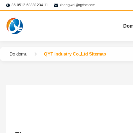
86-0512-68881234-11
zhangwei@qytpc.com
Do
Do domu
QYT industry Co.,Ltd Sitemap