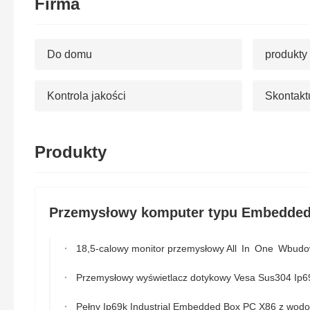
Firma
Do domu
produkty
Kontrola jakości
Skontaktu
Produkty
Przemysłowy komputer typu Embedde
18,5-calowy monitor przemysłowy All In One Wbudowany pojemnościowy dotyko
Przemysłowy wyświetlacz dotykowy Vesa Sus304 Ip69k wbudowany 13,3
Pełny Ip69k Industrial Embedded Box PC X86 z wodoodpornym, wytrzymałym kabl