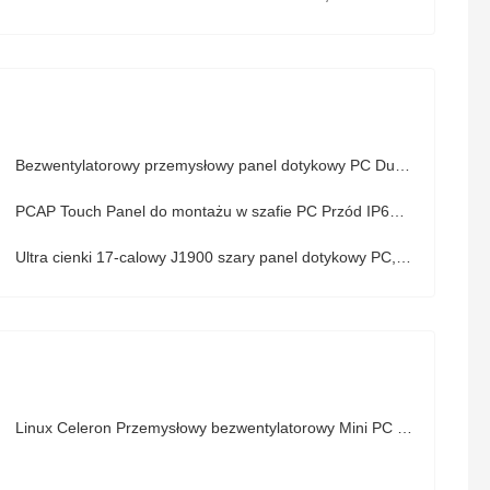
Bezwentylatorowy przemysłowy panel dotykowy PC Dual Lan Pc Vesa Mount 24 "1920 x 1080
PCAP Touch Panel do montażu w szafie PC Przód IP65 19" LED DC IN 9V - 36V
Ultra cienki 17-calowy J1900 szary panel dotykowy PC, bezszwowy przemysłowy płaski panel PC
Linux Celeron Przemysłowy bezwentylatorowy Mini PC Dwurdzeniowy ekran dotykowy AIO 3855U