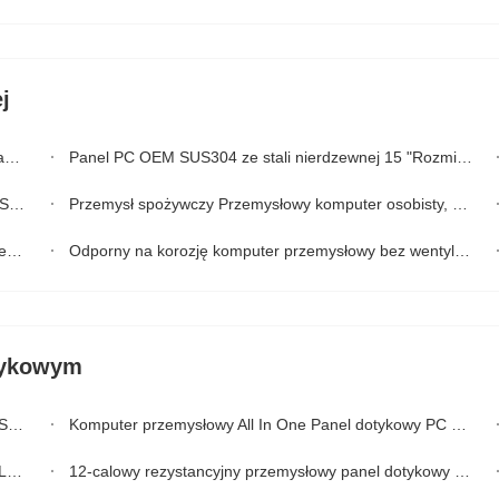
j
m
Panel PC OEM SUS304 ze stali nierdzewnej 15 "Rozmiar IP69K Wodoodporny
ny
Przemysł spożywczy Przemysłowy komputer osobisty, pojemnościowy Win7 J1900 Industrial PC
ap
Odporny na korozję komputer przemysłowy bez wentylatora, 24-calowy farmaceutyczny, wytrzymały komputer bez wentylatora
tykowym
.0
Komputer przemysłowy All In One Panel dotykowy PC PCAP Touch 4 gb 64 gb
ie
12-calowy rezystancyjny przemysłowy panel dotykowy J1900 bez wentylatora w pełni uszczelniony wodoodporny