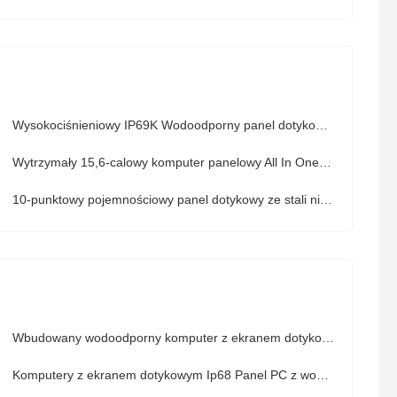
Wysokociśnieniowy IP69K Wodoodporny panel dotykowy HMI PC Intel Celeron J1900
Wytrzymały 15,6-calowy komputer panelowy All In One ze stali nierdzewnej do trudnych zastosowań
10-punktowy pojemnościowy panel dotykowy ze stali nierdzewnej, bez wentylatora Ip66 Ip69k I7 Panel PC
Wbudowany wodoodporny komputer z ekranem dotykowym do montażu na ścianie do zastosowań przemysłowych
Komputery z ekranem dotykowym Ip68 Panel PC z wodoodpornym kablem