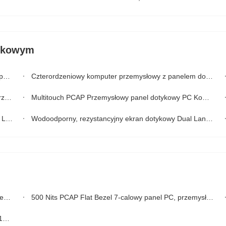
tykowym
9k
Czterordzeniowy komputer przemysłowy z panelem dotykowym J1900 2,0 GHz All In One Ip65 bez wentylatora
owy
Multitouch PCAP Przemysłowy panel dotykowy PC Komputery do montażu w szafie Bez wentylatora X86 1280x1024
HMI
Wodoodporny, rezystancyjny ekran dotykowy Dual Lan 1000nits 24V Przemysłowy komputer z panelem zewnętrznym 21,5"
PC
500 Nits PCAP Flat Bezel 7-calowy panel PC, przemysłowy komputer z ekranem dotykowym Celeron
ny