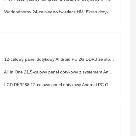
Wodoodporny 24-calowy wyświetlacz HMI Ekran dotykowy Panel przemysłowy Obsługa systemu Windows
12-calowy panel dotykowy Android PC 2G DDR3 ze stopu aluminium
All In One 21,5-calowy panel dotykowy z systemem Android do zastosowań przemysłowych VESA RK3288
LCD RK3288 12-calowy panel dotykowy Android PC Optyczne klejenie wodoodporne