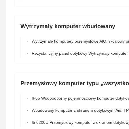
Wytrzymały komputer wbudowany
Wytrzymałe komputery przemysłowe AIO, 7-calowy przemysłowy komputer stacjonarny VESA I5-62
Rezystancyjny panel dotykowy Wytrzymały komputer wbudowany J1900 Quad C
Przemysłowy komputer typu „wszystk
IP65 Wodoodporny pojemnościowy komputer dotykowy AiO 24-calowy J1900 Czterordzeniowy VE
Wbudowany komputer z ekranem dotykowym Aio, TPM 2.0 15,6-calowy ekran dotykowy All In One Des
I5 6200U Przemysłowy komputer z ekranem dotykowym Aio, kwadratowy dotykowy wszystko w jednym komputer