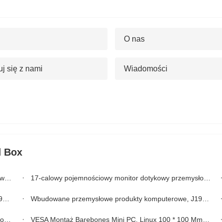
O nas
j się z nami
Wiadomości
d Box
wy
17-calowy pojemnościowy monitor dotykowy przemysłowy z jasnością wyświetlacza 400 24VDC
"
Wbudowane przemysłowe produkty komputerowe, J1900 3855U I3 I5 HDMI VGA bez wentylatora PC
em
VESA Montaż Barebones Mini PC, Linux 100 * 100 Mm bezwentylatorowy komputer wbudowany