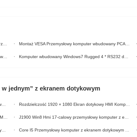
00U
Montaż VESA Przemysłowy komputer wbudowany PCAP, komputer przemysłowy Ubuntu Linux
ore
Komputer wbudowany Windows7 Rugged 4 * RS232 do zastosowań przemysłowych
o w jednym” z ekranem dotykowym
SA
Rozdzielczość 1920 × 1080 Ekran dotykowy HMI Komputer bez wentylatora All In One PC do rozwiązań przemysłowych
ktop
J1900 Win8 Hmi 17-calowy przemysłowy komputer z ekranem dotykowym All In One bez wentylatora
ze
Core I5 ​​Przemysłowy komputer z ekranem dotykowym All In One o rozmiarze 15 cali Ip66 Wodoodporny