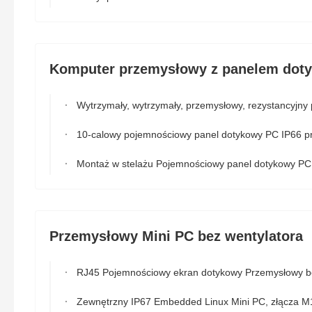
Komputer przemysłowy z panelem do
Wytrzymały, wytrzymały, przemysłowy, rezystancyjny panel dotykowy o przekątnej 15,6 cala ip68, certyfikat ip6
10-calowy pojemnościowy panel dotykowy PC IP66 przedni wodoodporny komputer przemysł
Montaż w stelażu Pojemnościowy panel dotykowy PC Linux 19" przemysłowy panel 
Przemysłowy Mini PC bez wentylatora
RJ45 Pojemnościowy ekran dotykowy Przemysłowy bezwentylatorowy panel do montażu na mini 
Zewnętrzny IP67 Embedded Linux Mini PC, złącza M12 I / O Przemysłowy komputer graficz