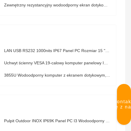
Zewnętrzny rezystancyjny wodoodporny ekran dotykowy Ip66 PC Zastosowanie w wilgotnym środowisku
LAN USB RS232 1000nits IP67 Panel PC Rozmiar 15 "Płaski w pełni uszczelniony
Uchwyt ścienny VESA 19-calowy komputer panelowy IP67 Przemysłowy dotykowy bez wentylatora do użytku na zewnątrz
3855U Wodoodporny komputer z ekranem dotykowym, komputer stacjonarny z ekranem dotykowym Ip67 Windows Os
Skontak
się z n
Pulpit Outdoor INOX IP69K Panel PC I3 Wodoodporny komputer przemysłowy do montażu na ścianie