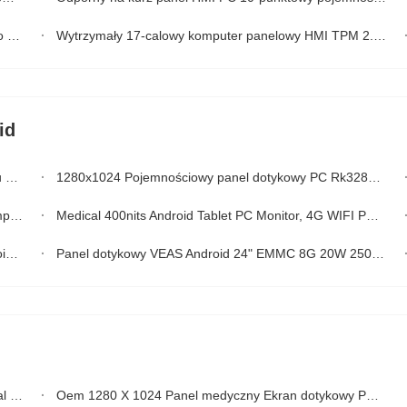
sa
Wytrzymały 17-calowy komputer panelowy HMI TPM 2.0 RS232 RS422 RS485 9-36V napięcie
id
ar
1280x1024 Pojemnościowy panel dotykowy PC Rk3288 VESA do automatyki przemysłowej
 15
Medical 400nits Android Tablet PC Monitor, 4G WIFI PCAP 20W Przemysłowy ekran dotykowy PC
io
Panel dotykowy VEAS Android 24" EMMC 8G 20W 250cd/M2 HDMI VGA DVI Wejście
nej
Oem 1280 X 1024 Panel medyczny Ekran dotykowy PC 17 "TFT LED