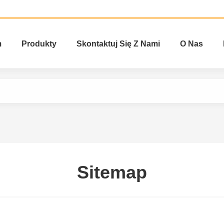
m
Produkty
Skontaktuj Się Z Nami
O Nas
Sitemap