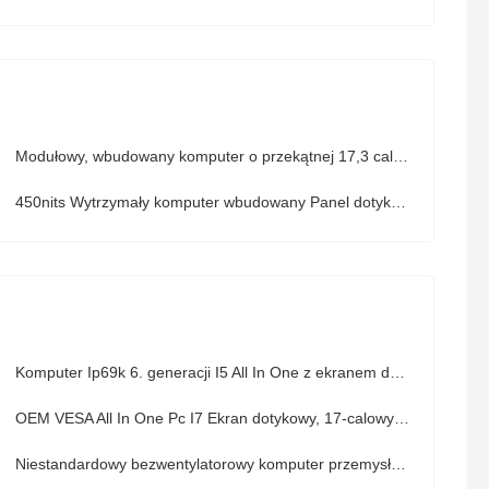
Modułowy, wbudowany komputer o przekątnej 17,3 cala FHD do automatyzacji fabryki
450nits Wytrzymały komputer wbudowany Panel dotykowy Hmi VESA GPIO Windows
Komputer Ip69k 6. generacji I5 All In One z ekranem dotykowym Ubuntu Os VESA Standard
OEM VESA All In One Pc I7 Ekran dotykowy, 17-calowy ekran dotykowy Aio Desktop
Niestandardowy bezwentylatorowy komputer przemysłowy Ip66 All In One z ekranem dotykowym do zastosowań farmaceutycznych