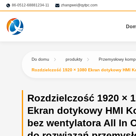
86-0512-68881234-11
zhangwei@qytpc.com
Do
Do domu
produkty
Przemysłowy kompu
Rozdzielczość 1920 × 1080 Ekran dotykowy HMI K
Rozdzielczość 1920 × 
Ekran dotykowy HMI K
bez wentylatora All In
do rozwiązań przemys