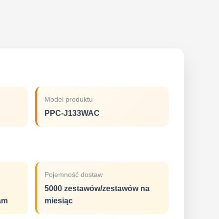
Model produktu
PPC-J133WAC
Pojemność dostaw
5000 zestawów/zestawów na
am
miesiąc