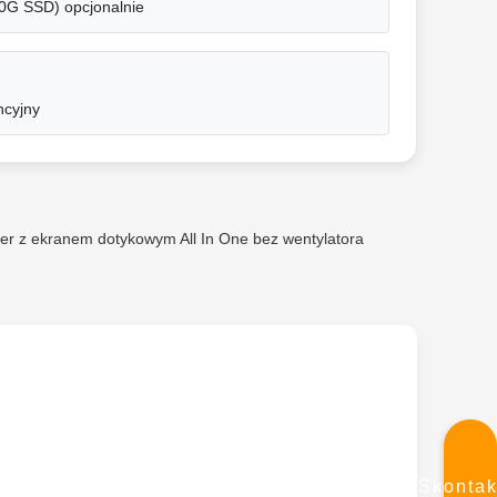
G SSD) opcjonalnie
ncyjny
r z ekranem dotykowym All In One bez wentylatora
Skontak