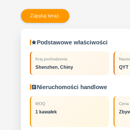
Z
a
p
y
t
a
j
t
e
r
a
z
.
Podstawowe właściwości
Kraj pochodzenia
Nazwa
Shenzhen, Chiny
QYT
Nieruchomości handlowe
MOQ
Cena 
1 kawałek
Zbyw