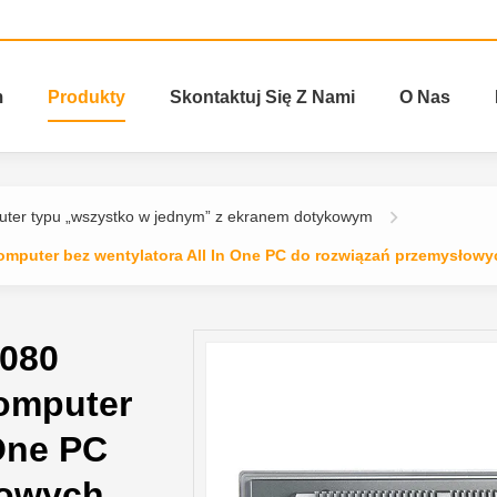
m
Produkty
Skontaktuj Się Z Nami
O Nas
ter typu „wszystko w jednym” z ekranem dotykowym
omputer bez wentylatora All In One PC do rozwiązań przemysłowy
1080
omputer
 One PC
łowych