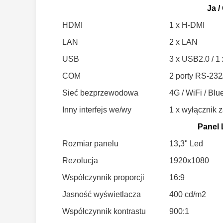
Ja /
HDMI
1 x H-DMI
LAN
2 x LAN
USB
3 x USB2.0 / 1
COM
2 porty RS-232
Sieć bezprzewodowa
4G / WiFi / Blu
Inny interfejs we/wy
1 x wyłącznik z
Panel
Rozmiar panelu
13,3" Led
Rezolucja
1920x1080
Współczynnik proporcji
16:9
Jasność wyświetlacza
400 cd/m2
Współczynnik kontrastu
900:1