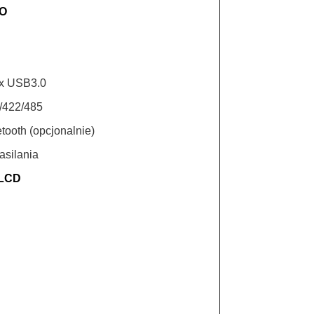
 O
 x USB3.0
/422/485
etooth (opcjonalnie)
asilania
 LCD