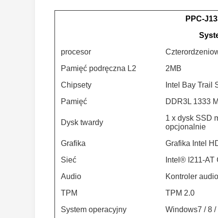
PPC-J1
Syst
procesor
Czterordzeniow
Pamięć podręczna L2
2MB
Chipsety
Intel Bay Trail
Pamięć
DDR3L 1333 M
1 x dysk SSD
Dysk twardy
opcjonalnie
Grafika
Grafika Intel H
Sieć
Intel® I211-A
Audio
Kontroler audi
TPM
TPM 2.0
System operacyjny
Windows7 / 8 /