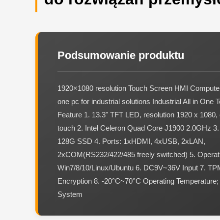
Podsumowanie produktu
1920×1080 resolution Touch Screen HMI Computer, 
one pc for industrial solutions Industrial All in On
Feature 1. 13.3" TFT LED, resolution 1920 x 1080, 
touch 2. Intel Celeron Quad Core J1900 2.0GHz 
128G SSD 4. Ports: 1xHDMI, 4xUSB, 2xLAN,
2xCOM(RS232/422/485 freely switched) 5. Operat
Win7/8/10/Linux/Ubuntu 6. DC9V~36V Input 7. TP
Encryption 8. -20°C~70°C Operating Temperatu
System