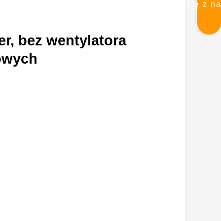
się z n
r, bez wentylatora
owych