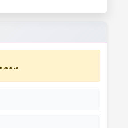
omputerze
,