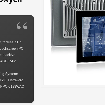
fanless all in
e Touchscreen PC
capacitive
3. 4GB RAM,
ing System:
M2.0, Hardware
re; PPC-J133WAC