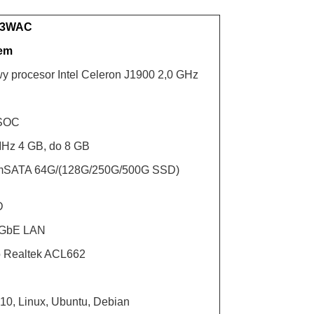
33WAC
em
y procesor Intel Celeron J1900 2,0 GHz
 SOC
Hz 4 GB, do 8 GB
 mSATA 64G/(128G/250G/500G SSD)
D
T GbE LAN
o Realtek ACL662
 10, Linux, Ubuntu, Debian