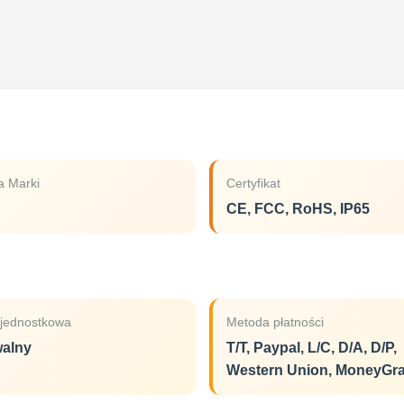
 Marki
Certyfikat
CE, FCC, RoHS, IP65
jednostkowa
Metoda płatności
alny
T/T, Paypal, L/C, D/A, D/P,
Western Union, MoneyGr