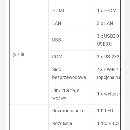
HDMI
1 x H-DMI
LAN
2 x LAN
3 x USB2.0 / 1 x
USB
USB3.0
ja / ja
COM
2 x RS-232/422
Sieć
4G / WiFi / Blue
bezprzewodowa
(opcjonalnie)
Inny interfejs
1 x wyłącznik za
we/wy
Rozmiar panelu
19" LED
Rezolucja
1280 x 1024