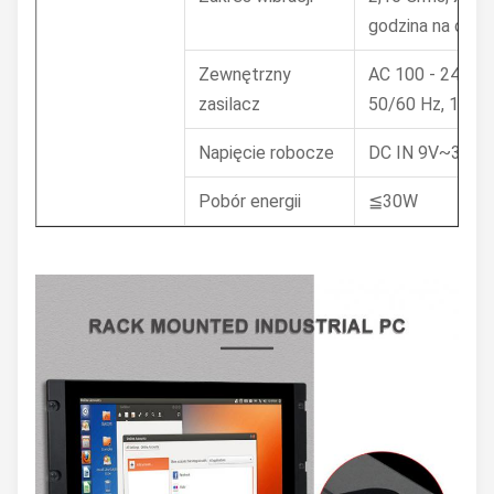
godzina na oś
Zewnętrzny
AC 100 - 240 V 
zasilacz
50/60 Hz, 1,5 A
Napięcie robocze
DC IN 9V~36V
Pobór energii
≦30W