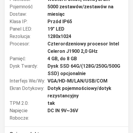
Pojemność
5000 zestawów/zestawów na
Dostaw:
miesiąc
Klasa IP:
Przód IP65
Panel LED:
19" LED
Rezolucja:
1280x1024
Procesor:
Czterordzeniowy procesor Intel
Celeron J1900 2,0 GHz
Pamięć:
4 GB, do 8 GB
Dysk Twardy:
Dysk SSD 64G/(128G/250G/500G
SSD) opcjonalnie
Interfejs We/wy:
VGA/HD-MI/LAN/USB/COM
Ekran Dotykowy:
Dotyk pojemnościowy/dotyk
rezystancyjny
TPM 2.0:
tak
Napięcie
DC IN 9V~36V
Robocze: