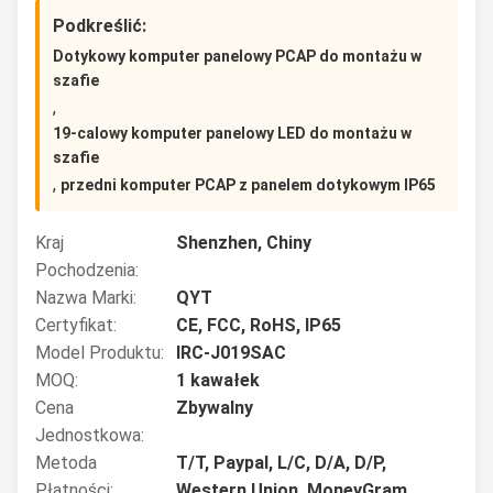
Podkreślić:
Dotykowy komputer panelowy PCAP do montażu w
szafie
,
19-calowy komputer panelowy LED do montażu w
szafie
,
przedni komputer PCAP z panelem dotykowym IP65
Kraj
Shenzhen, Chiny
Pochodzenia:
Nazwa Marki:
QYT
Certyfikat:
CE, FCC, RoHS, IP65
Model Produktu:
IRC-J019SAC
MOQ:
1 kawałek
Cena
Zbywalny
Jednostkowa:
Metoda
T/T, Paypal, L/C, D/A, D/P,
Płatności:
Western Union, MoneyGram