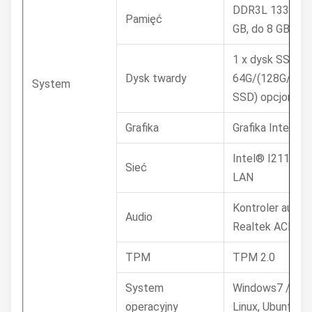
DDR3L 1333 MH
Pamięć
GB, do 8 GB
1 x dysk SSD 
Dysk twardy
64G/(128G/250
System
SSD) opcjonalni
Grafika
Grafika Intel HD
Intel® I211-AT
Sieć
LAN
Kontroler audio
Audio
Realtek ACL66
TPM
TPM 2.0
System
Windows7 / 8 / 
operacyjny
Linux, Ubuntu, D