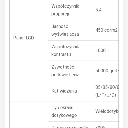
Współczynnik
5:4
proporcji
Jasność
450 cd/m2
wyświetlacza
Panel LCD
Współczynnik
1000:1
kontrastu
Żywotność
50000 godz. (min
podświetlenia
85/85/80/80 (C
Kąt widzenia
(L/P/U/D)
Typ ekranu
Wielodotykowy
dotykowego
Przepuszczalność
>90%