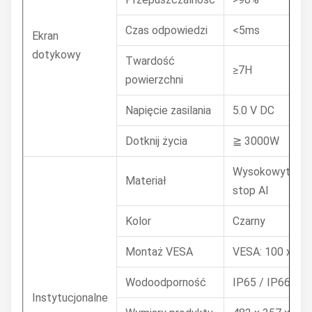
Czas odpowiedzi
<5ms
Ekran
dotykowy
Twardość
≥7H
powierzchni
Napięcie zasilania
5.0 V DC
Dotknij życia
≧ 3000W
Wysokowytrzym
Materiał
stop Al
Kolor
Czarny
Montaż VESA
VESA: 100 x 10
Wodoodporność
IP65 / IP66
Instytucjonalne