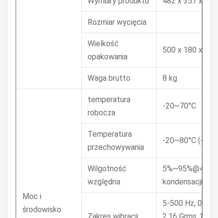
Wymiary produktu
482 x 357 x 60
Rozmiar wycięcia
Wielkość
500 x 180 x 45
opakowania
Waga brutto
8 kg
temperatura
-20~70°C
robocza
Temperatura
-20~80°C (-22~
przechowywania
Wilgotność
5%~95%@40°C,
względna
kondensacji
Moc i
5-500 Hz, 0,026
środowisko
Zakres wibracji
2,16 Grms, X, Y, 