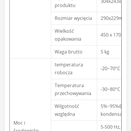
304x243x60
produktu
Rozmiar wycięcia
290x229mm
Wielkość
450 x 170 x 
opakowania
Waga brutto
5 kg
temperatura
-20~70°C
robocza
Temperatura
-30~80°C (-22
przechowywania
Wilgotność
5%~95%@40°C
względna
kondensacji
Moc i
5-500 Hz, 0,0
środowisko