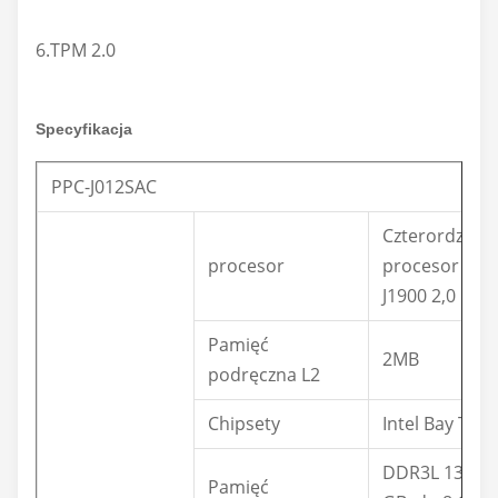
6.TPM 2.0
Specyfikacja
PPC-J012SAC
Czterordzeni
procesor
procesor Inte
J1900 2,0 GHz
Pamięć
2MB
podręczna L2
Chipsety
Intel Bay Trai
DDR3L 1333 
Pamięć