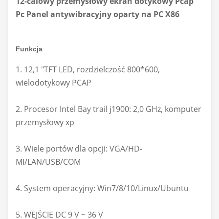
12-calowy przemysłowy ekran dotykowy Pcap
Pc Panel antywibracyjny oparty na PC X86
Funkcja
1. 12,1 "TFT LED, rozdzielczość 800*600,
wielodotykowy PCAP
2. Procesor Intel Bay trail j1900: 2,0 GHz, komputer
przemysłowy xp
3. Wiele portów dla opcji: VGA/HD-
MI/LAN/USB/COM
4. System operacyjny: Win7/8/10/Linux/Ubuntu
5. WEJŚCIE DC 9 V ~ 36 V