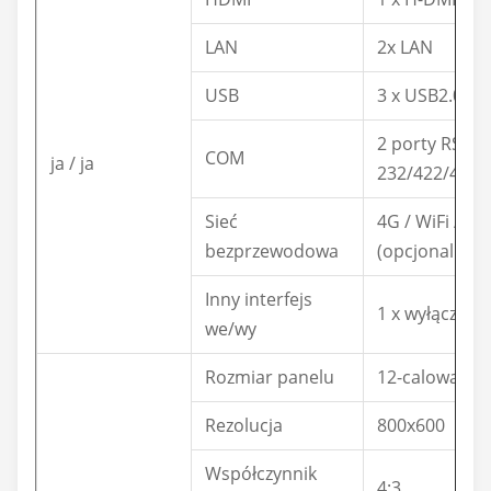
LAN
2x LAN
USB
3 x USB2.0 / 1
2 porty RS-
COM
ja / ja
232/422/485
Sieć
4G / WiFi / Bl
bezprzewodowa
(opcjonalnie)
Inny interfejs
1 x wyłącznik 
we/wy
Rozmiar panelu
12-calowa di
Rezolucja
800x600
Współczynnik
4:3