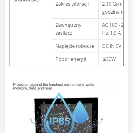
Zakres wibracji
2,16 Grms, X, Y
godzina na oś
Zewnętrzny
AC 100 - 240 
zasilacz
Hz, 1,5 A
Napięcie robocze
DC IN 9V~36V
Pobór energii
≦30W