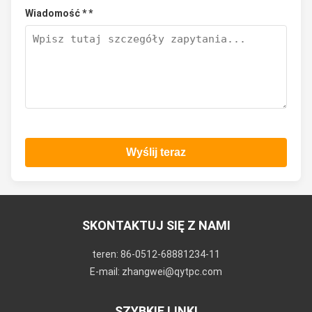
Wiadomość * *
Wyślij teraz
SKONTAKTUJ SIĘ Z NAMI
teren: 86-0512-68881234-11
E-mail: zhangwei@qytpc.com
SZYBKIE LINKI