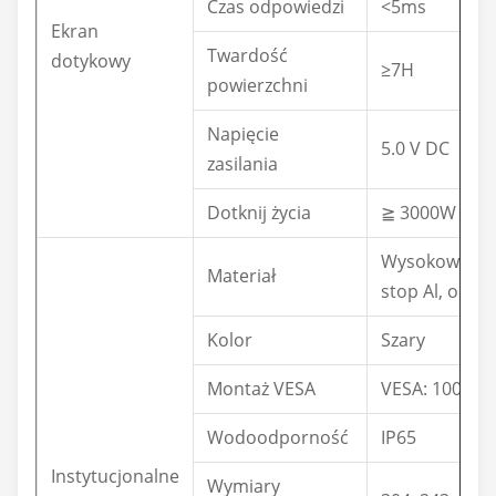
Czas odpowiedzi
<5ms
Ekran
Twardość
dotykowy
≥7H
powierzchni
Napięcie
5.0 V DC
zasilania
Dotknij życia
≧ 3000W
Wysokowytrz
Materiał
stop Al, obsłu
Kolor
Szary
Montaż VESA
VESA: 100 x 
Wodoodporność
IP65
Instytucjonalne
Wymiary