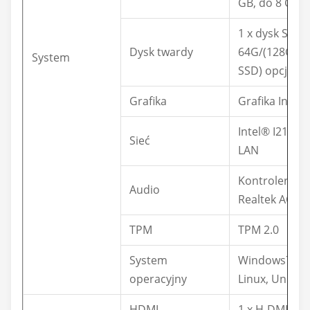
GB, do 8 GB
1 x dysk SSD
Dysk twardy
64G/(128G/2
System
SSD) opcjonal
Grafika
Grafika Intel
Intel® I211-A
Sieć
LAN
Kontroler aud
Audio
Realtek ACL6
TPM
TPM 2.0
System
Windows7 / 8 
operacyjny
Linux, Unix, 
HDMI
1 x H-DMI