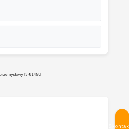
przemysłowy I3-8145U
Skontak