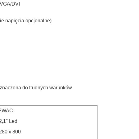
/VGA/DVI
ie napięcia opcjonalne)
zeznaczona do trudnych warunków
2WAC
2,1" Led
280 x 800