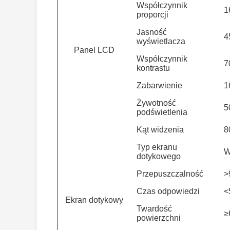
Współczynnik
1
proporcji
Jasność
4
wyświetlacza
Panel LCD
Współczynnik
7
kontrastu
Zabarwienie
1
Żywotność
5
podświetlenia
Kąt widzenia
8
Typ ekranu
W
dotykowego
Przepuszczalność
>
Czas odpowiedzi
<
Ekran dotykowy
Twardość
≥
powierzchni