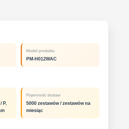
Model produktu
PM-H012WAC
Pojemność dostaw
/ P,
5000 zestawów / zestawów na
am
miesiąc