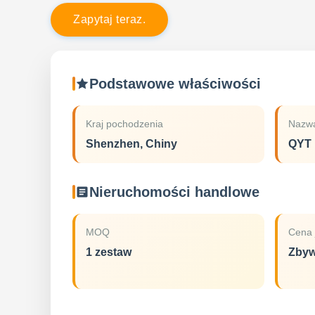
Z
a
p
y
t
a
j
t
e
r
a
z
.
Podstawowe właściwości
Kraj pochodzenia
Nazwa
Shenzhen, Chiny
QYT
Nieruchomości handlowe
MOQ
Cena 
1 zestaw
Zbyw