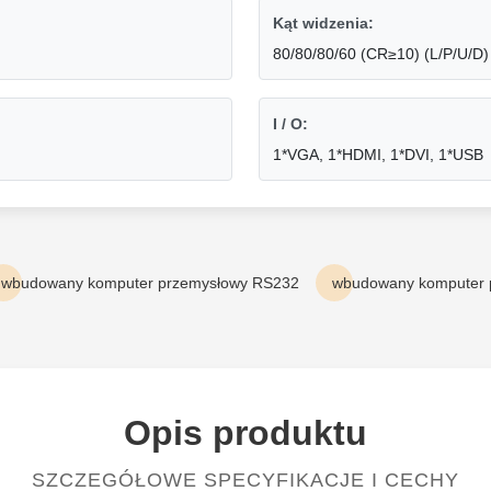
Kąt widzenia:
80/80/80/60 (CR≥10) (L/P/U/D)
I / O:
1*VGA, 1*HDMI, 1*DVI, 1*USB
wbudowany komputer przemysłowy RS232
wbudowany komputer 
Opis produktu
SZCZEGÓŁOWE SPECYFIKACJE I CECHY