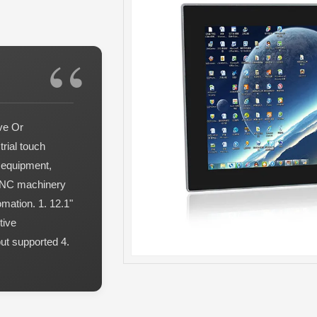
ive Or
rial touch
g equipment,
 CNC machinery
omation. 1. 12.1"
tive
ut supported 4.