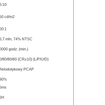
6:10
50 cd/m2
00:1
6,7 mln, 74% NTSC
0000 godz. (min.)
0/80/80/60 (CR≥10) (L/P/U/D)
ielodotykowy PCAP
90%
5ms
6H