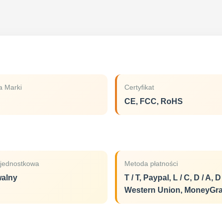
 Marki
Certyfikat
CE, FCC, RoHS
jednostkowa
Metoda płatności
alny
T / T, Paypal, L / C, D / A, D 
Western Union, MoneyGr