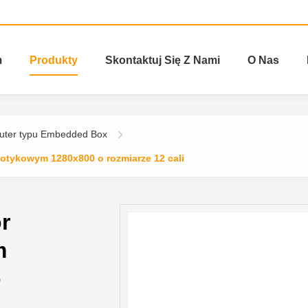
m
Produkty
Skontaktuj Się Z Nami
O Nas
uter typu Embedded Box
tykowym 1280x800 o rozmiarze 12 cali
r
m
o