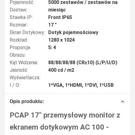
Pojemność
5000 zestawów / zestawów na
Dostaw:
miesiąc
Stawka IP:
Front IP65
Rozmiar:
17 "
Ekran Dotykowy:
Dotyk pojemnościowy
Rozkład:
1280 x 1024
Proporcje
5: 4
Obrazu:
Kąt Widzenia:
88/88/88/88 (CR≥10) (L/P/U/D)
Jasność
400 cd / m2
Wyświetlacza:
I / O:
1*VGA, 1*HDMI, 1*DVI, 1*USB
Opis produktu:
PCAP 17" przemysłowy monitor z
ekranem dotykowym AC 100 -