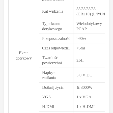
88/88/88/88
Kąt widzenia
(CR≥10) (L/P/U/D)
Typ ekranu
Wielodotykowy
dotykowego
PCAP
Przepuszczalność
>90%
Czas odpowiedzi
<5ms
Ekran
Twardość
dotykowy
≥6H
powierzchni
Napięcie
5.0 V DC
zasilania
Dotknij życia
≧ 3000W
VGA
1 x VGA
H-DMI
1 x H-DMI