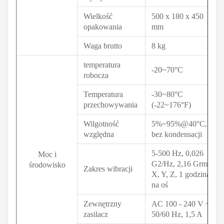
Wielkość
500 x 180 x 450
opakowania
mm
Waga brutto
8 kg
temperatura
-20~70°C
robocza
Temperatura
-30~80°C
przechowywania
(-22~176°F)
Wilgotność
5%~95%@40°C,
względna
bez kondensacji
5-500 Hz, 0,026
Moc i
G2/Hz, 2,16 Grms,
środowisko
Zakres wibracji
X, Y, Z, 1 godzina
na oś
Zewnętrzny
AC 100 - 240 V ~
zasilacz
50/60 Hz, 1,5 A