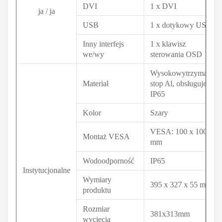
DVI
1 x DVI
ja / ja
USB
1 x dotykowy USB
Inny interfejs
1 x klawisz
we/wy
sterowania OSD
Wysokowytrzymały
Materiał
stop Al, obsługuje
IP65
Kolor
Szary
VESA: 100 x 100
Montaż VESA
mm
Wodoodporność
IP65
Instytucjonalne
Wymiary
395 x 327 x 55 mm
produktu
Rozmiar
381x313mm
wycięcia