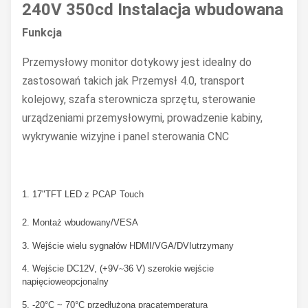
240V 350cd Instalacja wbudowana
Funkcja
Przemysłowy monitor dotykowy jest idealny do
zastosowań takich jak Przemysł 4.0, transport
kolejowy, szafa sterownicza sprzętu, sterowanie
urządzeniami przemysłowymi, prowadzenie kabiny,
wykrywanie wizyjne i panel sterowania CNC
1. 17
"TFT LED z PCAP Touch
2. Montaż wbudowany/VESA
3. Wejście wielu sygnałów HDMI/VGA/DVI
utrzymany
4. Wejście DC12V, (+9V
~
36 V) szerokie wejście
napięciowe
opcjonalny
5. -20°C ~ 70°C przedłużona praca
temperatura