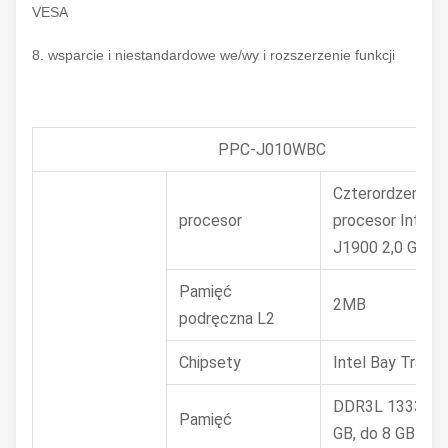
VESA
8. wsparcie i niestandardowe we/wy i rozszerzenie funkcji
PPC-J010WBC
Czterordzeniow
procesor
procesor Intel C
J1900 2,0 GHz
Pamięć
2MB
podręczna L2
Chipsety
Intel Bay Trail 
DDR3L 1333 MH
Pamięć
GB, do 8 GB