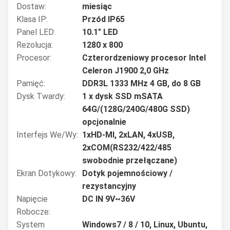
Dostaw:
miesiąc
Klasa IP:
Przód IP65
Panel LED:
10.1" LED
Rezolucja:
1280 x 800
Procesor:
Czterordzeniowy procesor Intel
Celeron J1900 2,0 GHz
Pamięć:
DDR3L 1333 MHz 4 GB, do 8 GB
Dysk Twardy:
1 x dysk SSD mSATA
64G/(128G/240G/480G SSD)
opcjonalnie
Interfejs We/wy:
1xHD-MI, 2xLAN, 4xUSB,
2xCOM(RS232/422/485
swobodnie przełączane)
Ekran Dotykowy:
Dotyk pojemnościowy /
rezystancyjny
Napięcie
DC IN 9V~36V
Robocze:
System
Windows7 / 8 / 10, Linux, Ubuntu,