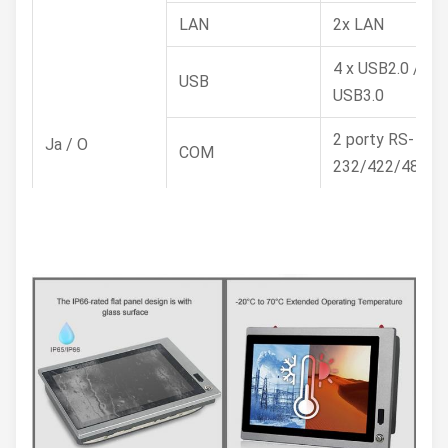
LAN
2x LAN
4 x USB2.0 / 1 x
USB
USB3.0
2 porty RS-
Ja / O
COM
232/422/485
Sieć
4G / WiFi / Blue
bezprzewodowa
(opcjonalnie)
Inny interfejs
1 x wyłącznik za
we/wy
Rozmiar panelu
10.1" Led
Rezolucja
1280 x 800
Współczynnik