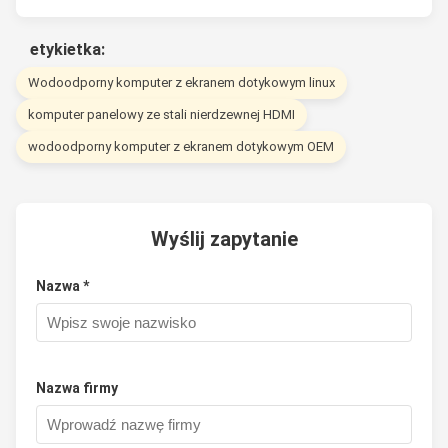
Zewnętrzny
AC 100 -
etykietka:
zasilacz
240V~50/60Hz,
Wodoodporny komputer z ekranem dotykowym linux
Napięcie robocze
DC IN 9V~36V
komputer panelowy ze stali nierdzewnej HDMI
wodoodporny komputer z ekranem dotykowym OEM
Pobór energii
≦30W
Wyślij zapytanie
Nazwa *
Nazwa firmy