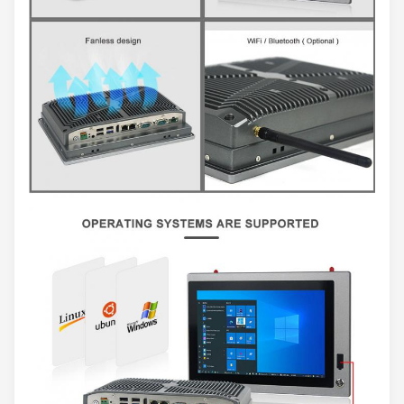
16:10
proporcji
Jasność
400 cd/m2
wyświetlacza
Panel LCD
Współczynnik
900:1
kontrastu
Żywotność
30000 godz. (min
podświetlenia
85/85/85/85 (C
Kąt widzenia
(L/R/U/D)
Typ ekranu
Wielodotykowy
dotykowego
Przepuszczalność
>90%