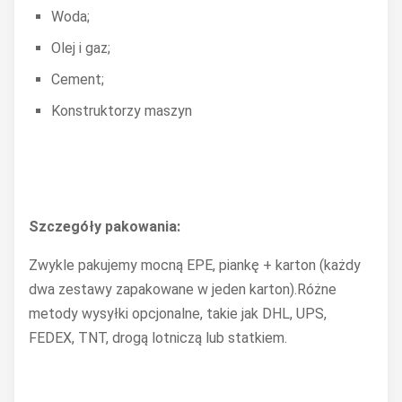
Rozmiar wycięcia
263x182mm
Woda;
Olej i gaz;
Wielkość
360 x 180 x 32
opakowania
Cement;
Konstruktorzy maszyn
Waga brutto
4,0 kg
temperatura
-20~70°C
robocza
Temperatura
Szczegóły pakowania:
-30~80°C (-22~
przechowywania
Zwykle pakujemy mocną EPE, piankę + karton (każdy
Wilgotność
5%~95%@40°C,
dwa zestawy zapakowane w jeden karton).Różne
względna
kondensacji
metody wysyłki opcjonalne, takie jak DHL, UPS,
Moc i
FEDEX, TNT, drogą lotniczą lub statkiem.
5-500 Hz, 0,026
środowisko
Zakres wibracji
2,16 Grms, X, Y, Z
godzina na oś