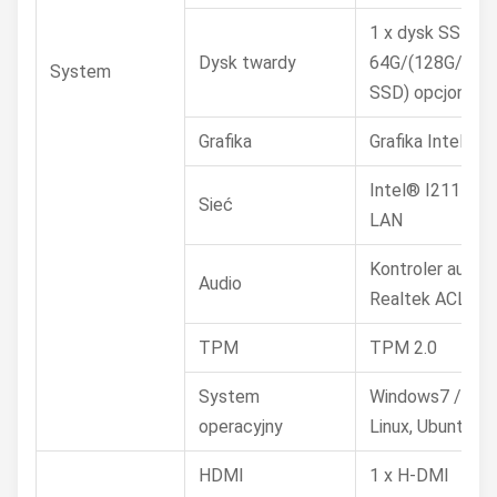
1 x dysk SSD 
Dysk twardy
64G/(128G/240
System
SSD) opcjonalni
Grafika
Grafika Intel HD
Intel® I211-AT
Sieć
LAN
Kontroler audio
Audio
Realtek ACL662
TPM
TPM 2.0
System
Windows7 / 8 / 
operacyjny
Linux, Ubuntu, D
HDMI
1 x H-DMI