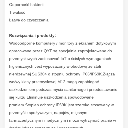
Odporność bakterii
Trwałość
Łatwe do czyszczenia
Rozwiązania i produkty:
Wodoodporne komputery / monitory z ekranem dotykowym
opracowane przez QYT są specjalnie zaprojektowane do
przemysłowych zastosowań IoT o ścisłych wymaganiach
higienicznych.
Jest wyposażony w obudowę ze stali
nierdzewnej SUS304 o stopniu ochrony IP66/IP69K.
Złącza
we/wy klasy przemysłowej M12 mogą zapobiegać
uszkodzeniom podczas mycia sanitarnego i przedostawaniu
się kurzu.
Eliminuje uszkodzenia spowodowane
praniem.
Stopień ochrony IP69K jest szeroko stosowany w
przemyśle spożywczym, napojów, mięsnym,
farmaceutycznym i medycznym i może wytrzymać pranie w
środowiskach sanitarnych i aseptycznych.