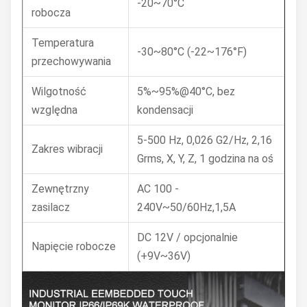
-20~70°C
robocza
Temperatura
-30~80°C (-22~176°F)
przechowywania
Wilgotność
5%~95%@40°C, bez
względna
kondensacji
5-500 Hz, 0,026 G2/Hz, 2,16
Zakres wibracji
Grms, X, Y, Z, 1 godzina na oś
Zewnętrzny
AC 100 -
zasilacz
240V~50/60Hz,1,5A
DC 12V / opcjonalnie
Napięcie robocze
(+9V~36V)