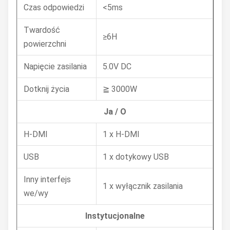
Czas odpowiedzi
<5ms
Twardość
≥6H
powierzchni
Napięcie zasilania
5.0V DC
Dotknij życia
≧ 3000W
Ja / O
H-DMI
1 x H-DMI
USB
1 x dotykowy USB
Inny interfejs
1 x wyłącznik zasilania
we/wy
Instytucjonalne