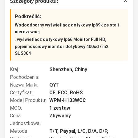
Szczegóły produktu:
Podkreślić:
Wodoodporny wyświetlacz dotykowy Ip69k ze stali
nierdzewnej
,
,
wyświetlacz dotykowy Ip66 Monitor Full HD
pojemnościowy monitor dotykowy 400cd / m2
SUS304
Kraj
Shenzhen, Chiny
Pochodzenia:
Nazwa Marki:
QYT
Certyfikat:
CE, FCC, RoHS
Model Produktu:
WPM-H133WCC
MOQ:
1 zestaw
Cena
Zbywalny
Jednostkowa:
Metoda
T/T, Paypal, L/C, D/A, D/P,