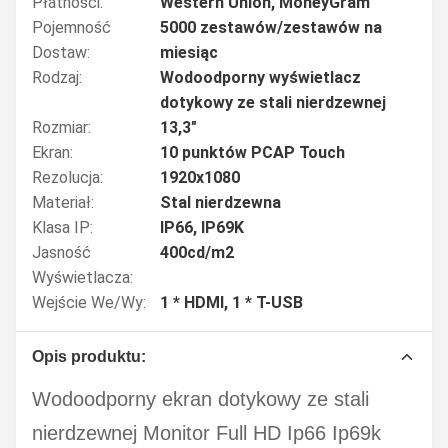
Płatności:
Western Union, MoneyGram
Pojemność
5000 zestawów/zestawów na
Dostaw:
miesiąc
Rodzaj:
Wodoodporny wyświetlacz
dotykowy ze stali nierdzewnej
Rozmiar:
13,3"
Ekran:
10 punktów PCAP Touch
Rezolucja:
1920x1080
Materiał:
Stal nierdzewna
Klasa IP:
IP66, IP69K
Jasność
400cd/m2
Wyświetlacza:
Wejście We/wy:
1 * HDMI, 1 * T-USB
Opis produktu:
Wodoodporny ekran dotykowy ze stali
nierdzewnej Monitor Full HD Ip66 Ip69k