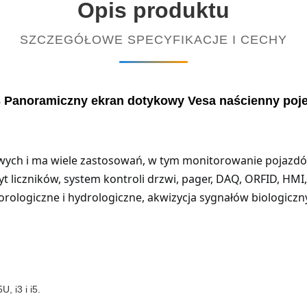
Opis produktu
SZCZEGÓŁOWE SPECYFIKACJE I CECHY
 Panoramiczny ekran dotykowy Vesa naścienny po
ch i ma wiele zastosowań, w tym monitorowanie pojazdów,
iczników, system kontroli drzwi, pager, DAQ, ORFID, HMI,
rologiczne i hydrologiczne, akwizycja sygnałów biologiczn
, i3 i i5.