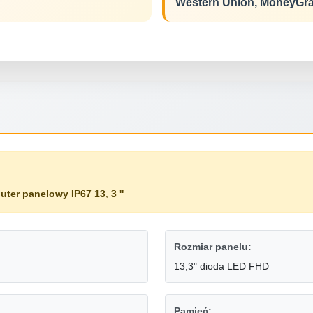
Western Union, MoneyGr
uter panelowy IP67 13
,
3 ''
Rozmiar panelu:
13,3" dioda LED FHD
Pamięć: