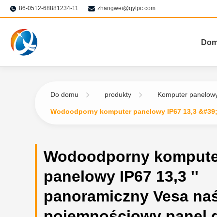
86-0512-68881234-11
zhangwei@qytpc.com
Do
Do domu
produkty
Komputer panelowy
Wodoodporny komputer panelowy IP67 13,3 &#39
Wodoodporny kompute
panelowy IP67 13,3 ''
panoramiczny Vesa na
pojemnościowy panel 