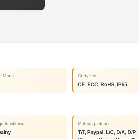
 Marki
Certyfikat
CE, FCC, RoHS, IP65
jednostkowa
Metoda płatności
alny
T/T, Paypal, L/C, D/A, D/P,