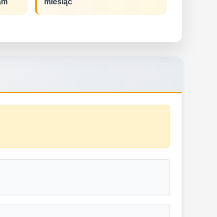
am
miesiąc