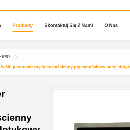
m
Produkty
Skontaktuj Się Z Nami
O Nas
 IP67
;&#39; panoramiczny Vesa naścienny pojemnościowy panel doty
r
ścienny
dotykowy