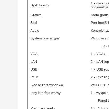
1 x dysk 
Dysk twardy
opcjonalnie
Grafika
Karta grafi
Sieć
Port Intel®
Audio
Kontroler a
System operacyjny
Windows7 / 
Ja /
VGA
1 x VGA / 1
LAN
2 x LAN (op
USB
4 x USB (op
COM
2 x RS232 (
Sieć bezprzewodowa
Wi-Fi + Blu
Inny interfejs we/wy
1 x wyłączni
Panel
Rozmiar panelu
13,3" diod