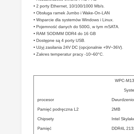
• 2 porty Ethernet, 10/100/1000 Mb/s.
• Obsługa ramek Jumbo i Wake-On-LAN
• Wsparcie dla systemów Windows i Linux.
• Pojemność danych do 500G, w tym mSATA.
• RAM SODIMM DDR4 do 16 GB
• Dostępne są 4 porty USB.
• Użyj zasilania 24V DC (opcjonalnie +9V~36V).
• Zakres temperatur pracy -10~60°C.
WPC-M1
Syst
procesor
Dwurdzenio
Pamięć podręczna L2
2MB
Chipsety
Intel Skyla
Pamięć
DDR4L 213