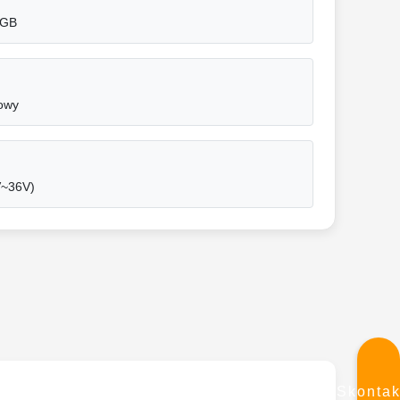
 GB
owy
V~36V)
Skontak