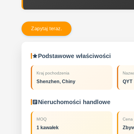
Z
a
p
y
t
a
j
t
e
r
a
z
.
Podstawowe właściwości
Kraj pochodzenia
Nazwa
Shenzhen, Chiny
QYT
Nieruchomości handlowe
MOQ
Cena 
1 kawałek
Zbyw