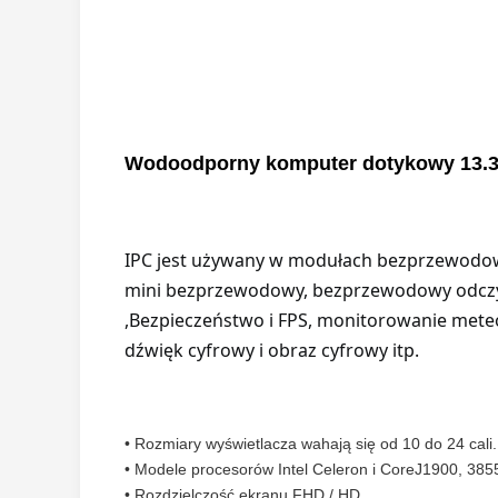
Wodoodporny komputer dotykowy 13.3
IPC jest używany w modułach bezprzewodowy
mini bezprzewodowy, bezprzewodowy odczyt l
,Bezpieczeństwo i FPS, monitorowanie meteo
dźwięk cyfrowy i obraz cyfrowy itp.
• Rozmiary wyświetlacza wahają się od 10 do 24 cali.
• Modele procesorów Intel Celeron i CoreJ1900, 3855U
• Rozdzielczość ekranu FHD / HD